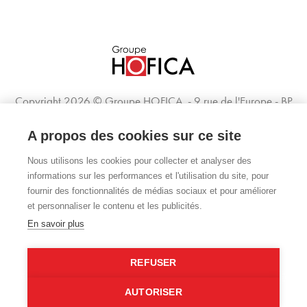
Copyright 2026 © Groupe HOFICA
9 rue de l'Europe - BP
23, 49360 Maulevrier | +33 2 41 55 91 05
Avviso legale
A propos des cookies sur ce site
Mappa del sito
Nous utilisons les cookies pour collecter et analyser des
-
Gestion des cookies
informations sur les performances et l'utilisation du site, pour
Site réalisé par
fournir des fonctionnalités de médias sociaux et pour améliorer
John Doe & Fils, Agence de Communication Digitale
et personnaliser le contenu et les publicités.
En savoir plus
PACT-EUROPACT.COM
HOFICOUPE.COM
REFUSER
COSYDESIGN.FR
COSYEQUIPEMENT.COM
AUTORISER